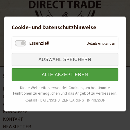
Cookie- und Datenschutzhinweise
Essenziell
Details einblenden
Fairer und direkter Handel
mit Kleinbauern aus dem Jemen
AUSWAHL SPEICHERN
ALLE AKZEPTIEREN
Sitemap
Diese Webseite verwendet Cookies, um bestimmte
Navigation
HOME
Funktionen zu ermöglichen und das Angebot zu verbessern.
überspringen
GESCHICHTE
Kontakt
DATENSCHUTZERKLÄRUNG
IMPRESSUM
ANBAU
ROHKAFFEE
KONTAKT
NEWSLETTER